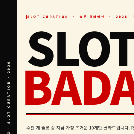
SLO
SLOT CURATION · 슬롯 큐레이션 · 2026
BAD
SLOTBADA3 · SLOT CURATION · 2026
수천 개 슬롯 중 지금 가장 뜨거운 10개만 골라드립니다. R