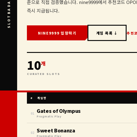
준으로 직접 검증했습니다. nine9999에서 추천코드 OPO
즉시 지급됩니다.
NINE9999 입장하기
게임 목록 ↓
추천코
10
개
CURATED SLOTS
# 게임명
Gates of Olympus
01
Pragmatic Play
Sweet Bonanza
02
Pragmatic Play