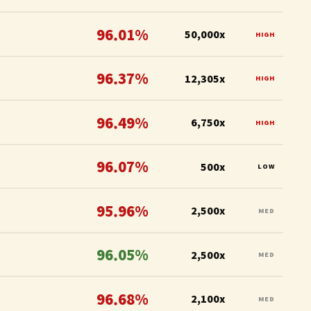
96.01%
50,000x
HIGH
96.37%
12,305x
HIGH
96.49%
6,750x
HIGH
96.07%
500x
LOW
95.96%
2,500x
MED
96.05%
2,500x
MED
96.68%
2,100x
MED