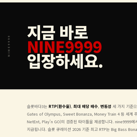
지금 바로
NINE9999
NINE9999
입장하세요.
슬롯바다3는
RTP(환수율)
,
최대 배당 배수
,
변동성
세 가지 기준으
Gates of Olympus, Sweet Bonanza, Money Train 4 등 세계 
NetEnt, Play'n GO)의 검증된 타이틀을 제공합니다. nine999
지급됩니다. 슬롯 큐레이션 2026 기준 최고 RTP는 Big Bass Bonan