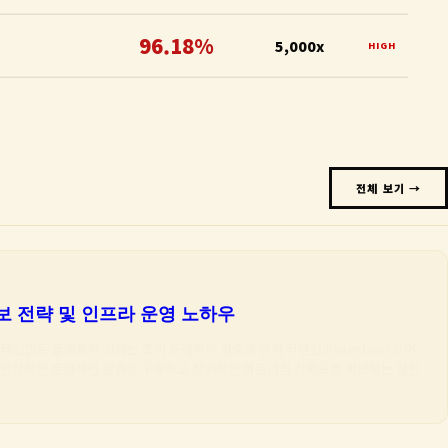
96.18%
5,000x
HIGH
전체 보기 →
확보 전략 및 인프라 운영 노하우
터테인먼트 플랫폼의 성패는 초기 트래픽의 검증과 유저 리텐션(Retention) 방어
는 안정적인 트랜잭션 환경을 구축하고 장기적인 파트너십 신뢰도를 확보하는 실전