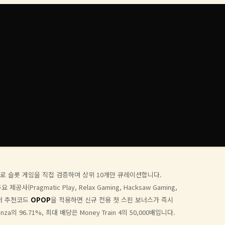
로 슬롯 게임을 직접 검증하여 상위 10개만 큐레이션합니다.
주요 제공사(Pragmatic Play, Relax Gaming, Hacksaw Gaming,
9에서 추천코드
OPOP
을 적용하면 신규 전용 첫 스핀 보너스가 즉시
za의 96.71%, 최대 배당은 Money Train 4의 50,000배입니다.