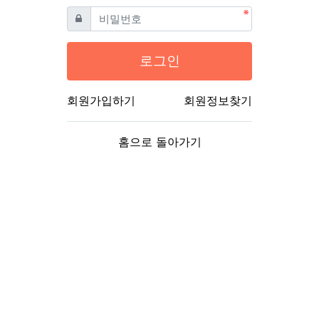
필수
비밀번호
로그인
회원가입하기
회원정보찾기
홈으로 돌아가기