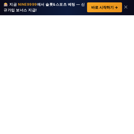
알림
0
🎰 지금
NINE9999
에서 슬롯&스포츠 베팅 — 신
✕
바로 시작하기 →
규가입 보너스 지급!