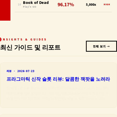
Book of Dead
96.17%
5,000x
10
HIGH
Play'n GO
INSIGHTS & GUIDES
최신 가이드 및 리포트
전체 보기 →
리뷰 · 2026-07-23
프라그마틱 신작 슬롯 리뷰: 달콤한 잭팟을 노려라
전 세계 1위 슬롯 제공사 프라그마틱 플레이(Pragmatic Play)의 최신 캔디
테마 슬롯을 집중 분석합니다. 직관적인 텀블(Tumble) 기능과 프리스핀 구
매 옵션이 어떤 차별점을 가지는지 확인해보세요. 1. 텀블(Tumble) 기능의
연속성 이 게임의 핵심은...