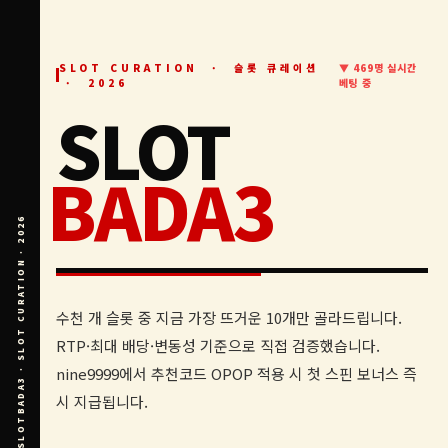
SLOT CURATION · 슬롯 큐레이션
▼ 469명 실시간
· 2026
베팅 중
SLOT
BADA3
SLOTBADA3 · SLOT CURATION · 2026
수천 개 슬롯 중 지금 가장 뜨거운 10개만 골라드립니다.
RTP·최대 배당·변동성 기준으로 직접 검증했습니다.
nine9999에서 추천코드 OPOP 적용 시 첫 스핀 보너스 즉
시 지급됩니다.