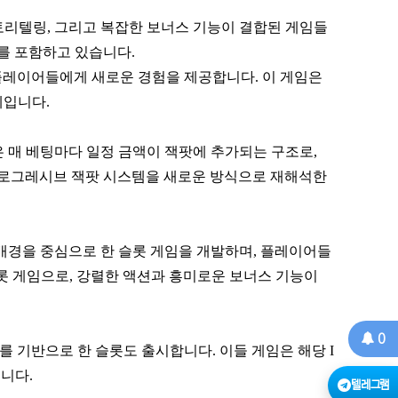
토리텔링, 그리고 복잡한 보너스 기능이 결합된 게임들
를 포함하고 있습니다.
해 플레이어들에게 새로운 경험을 제공합니다. 이 게임은
례입니다.
 매 베팅마다 일정 금액이 잭팟에 추가되는 구조로,
 프로그레시브 잭팟 시스템을 새로운 방식으로 재해석한
 배경을 중심으로 한 슬롯 게임을 개발하며, 플레이어들
 슬롯 게임으로, 강렬한 액션과 흥미로운 보너스 기능이
알
0
를 기반으로 한 슬롯도 출시합니다. 이들 게임은 해당 I
니다.
텔레그램