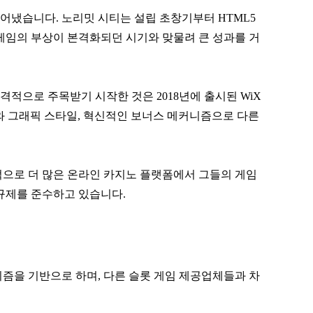
냈습니다. 노리밋 시티는 설립 초창기부터 HTML5
게임의 부상이 본격화되던 시기와 맞물려 큰 성과를 거
적으로 주목받기 시작한 것은 2018년에 출시된 WiX
테마와 그래픽 스타일, 혁신적인 보너스 메커니즘으로 다른
적으로 더 많은 온라인 카지노 플랫폼에서 그들의 게임
 규제를 준수하고 있습니다.
즘을 기반으로 하며, 다른 슬롯 게임 제공업체들과 차