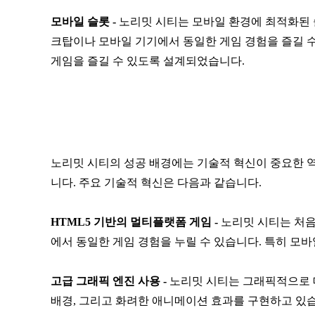
모바일 슬롯 -
노리밋 시티는 모바일 환경에 최적화된 
크탑이나 모바일 기기에서 동일한 게임 경험을 즐길 수
게임을 즐길 수 있도록 설계되었습니다.
노리밋 시티의 성공 배경에는 기술적 혁신이 중요한 
니다. 주요 기술적 혁신은 다음과 같습니다.
HTML5 기반의 멀티플랫폼 게임 -
노리밋 시티는 처음
에서 동일한 게임 경험을 누릴 수 있습니다. 특히 모바
고급 그래픽 엔진 사용 -
노리밋 시티는 그래픽적으로 매
배경, 그리고 화려한 애니메이션 효과를 구현하고 있