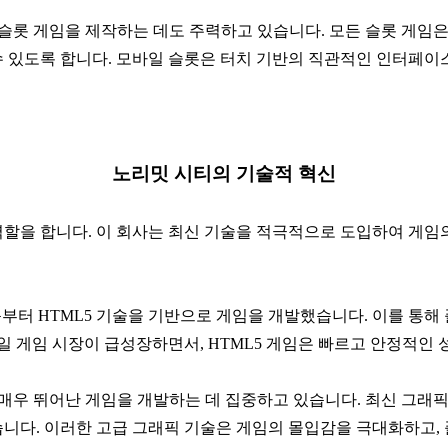
슬롯 게임을 제작하는 데도 주력하고 있습니다. 모든 슬롯 게임은
 있도록 합니다. 모바일 슬롯은 터치 기반의 직관적인 인터페이
노리밋 시티의 기술적 혁신
역할을 합니다. 이 회사는 최신 기술을 적극적으로 도입하여 게임
부터 HTML5 기술을 기반으로 게임을 개발했습니다. 이를 통해 
일 게임 시장이 급성장하면서, HTML5 게임은 빠르고 안정적인 
우 뛰어난 게임을 개발하는 데 집중하고 있습니다. 최신 그래픽 
습니다. 이러한 고급 그래픽 기술은 게임의 몰입감을 극대화하고