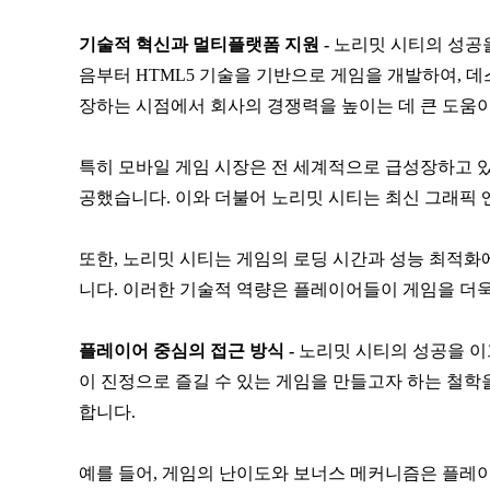
기술적 혁신과 멀티플랫폼 지원 -
노리밋 시티의 성공을
음부터 HTML5 기술을 기반으로 게임을 개발하여, 
장하는 시점에서 회사의 경쟁력을 높이는 데 큰 도움
특히 모바일 게임 시장은 전 세계적으로 급성장하고 있
공했습니다. 이와 더불어 노리밋 시티는 최신 그래픽
또한, 노리밋 시티는 게임의 로딩 시간과 성능 최적
니다. 이러한 기술적 역량은 플레이어들이 게임을 더욱
플레이어 중심의 접근 방식 -
노리밋 시티의 성공을 이
이 진정으로 즐길 수 있는 게임을 만들고자 하는 철학을
합니다.
예를 들어, 게임의 난이도와 보너스 메커니즘은 플레