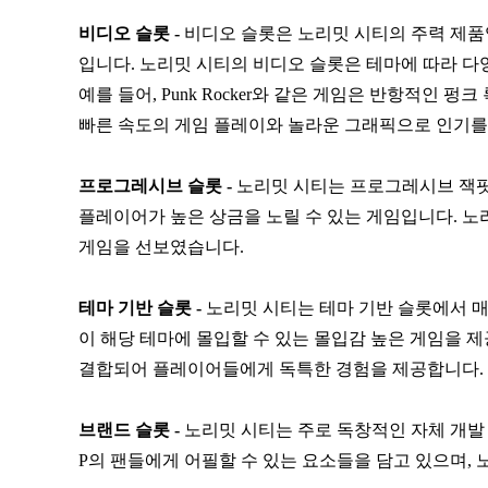
비디오 슬롯 -
비디오 슬롯은 노리밋 시티의 주력 제품
입니다. 노리밋 시티의 비디오 슬롯은 테마에 따라 다
예를 들어, Punk Rocker와 같은 게임은 반항적인
빠른 속도의 게임 플레이와 놀라운 그래픽으로 인기를
프로그레시브 슬롯 -
노리밋 시티는 프로그레시브 잭팟
플레이어가 높은 상금을 노릴 수 있는 게임입니다. 
게임을 선보였습니다.
테마 기반 슬롯 -
노리밋 시티는 테마 기반 슬롯에서 매
이 해당 테마에 몰입할 수 있는 몰입감 높은 게임을 제
결합되어 플레이어들에게 독특한 경험을 제공합니다.
브랜드 슬롯 -
노리밋 시티는 주로 독창적인 자체 개발 
P의 팬들에게 어필할 수 있는 요소들을 담고 있으며,