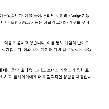
었습니다. 예를 들어, 노리밋 시티의 xNudge 기능
다. 또한 xWays 기능은 심볼의 크기와 개수를 무작
노력을 기울이고 있습니다. 이를 통해 게임의 난이도
록 설계합니다. 이와 같은 데이터 기반 접근 방식은 사용
 배경음악, 효과음, 그리고 보너스 라운드의 음향 효
강화하고, 플레이어에게 더욱 감각적인 경험을 제공합니