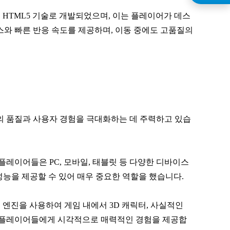
 HTML5 기술로 개발되었으며, 이는 플레이어가 데스
스와 빠른 반응 속도를 제공하며, 이동 중에도 고품질의
의 품질과 사용자 경험을 극대화하는 데 주력하고 있습
플레이어들은 PC, 모바일, 태블릿 등 다양한 디바이스
성능을 제공할 수 있어 매우 중요한 역할을 했습니다.
엔진을 사용하여 게임 내에서 3D 캐릭터, 사실적인
, 플레이어들에게 시각적으로 매력적인 경험을 제공합