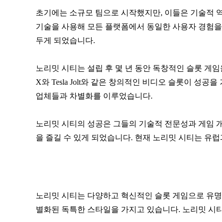
초기에는 소규모 팀으로 시작했지만, 이들은 기술적 
기술을 사용해 모든 플랫폼에서 동일한 사용자 경험을
두게 되었습니다.
노리밋 시티는 설립 후 몇 년 동안 독창적인 슬롯 게임
X와 Tesla Jolt와 같은 창의적인 비디오 슬롯이
업체들과 차별화를 이루었습니다.
노리밋 시티의 성공은 그들의 기술적 전문성과 게임 개
을 즐길 수 있게 되었습니다. 현재 노리밋 시티는 유
노리밋 시티는 다양하고 혁신적인 슬롯 게임으로 유명
별화된 독특한 스타일을 가지고 있습니다. 노리밋 시티