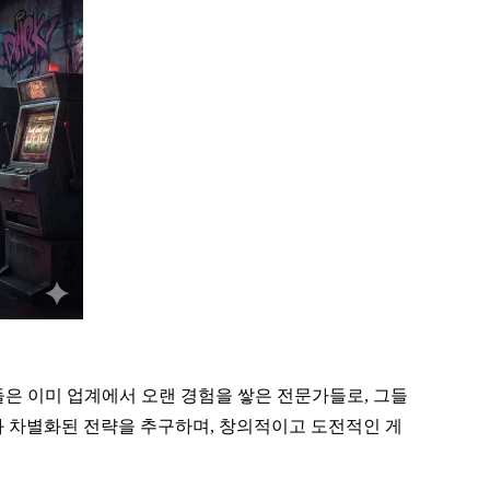
은 이미 업계에서 오랜 경험을 쌓은 전문가들로, 그들
과 차별화된 전략을 추구하며, 창의적이고 도전적인 게