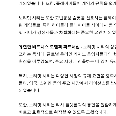
계되었습니다. 또한, 플레이어들이 게임의 규칙을 쉽
노리밋 시티는 또한 고변동성 슬롯을 선호하는 플레이
된 게임들로, 특히 하이롤러 플레이어들 사이에서 큰 
밋 시티가 경쟁사들과 차별화되는 중요한 요인이 되었
유연한 비즈니스 모델과 파트너십 -
노리밋 시티의 성공
포하는 동시에, 글로벌 온라인 카지노 운영자들과의 
확장을 이루었으며, 주요 시장에 진출하는 데 있어 유
특히, 노리밋 시티는 다양한 시장의 규제 요건을 충
몰타, 영국, 스웨덴 등의 주요 시장에서 라이선스를 받
되었습니다.
또한, 노리밋 시티는 타사 플랫폼과의 통합을 원활하
빠르고 효율적으로 확장할 수 있도록 도왔습니다.