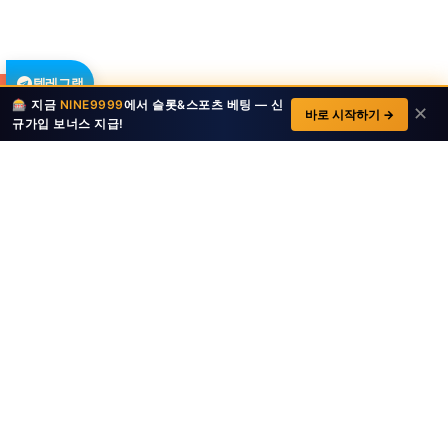
텔레그램
알림
0
🎰 지금
NINE9999
에서 슬롯&스포츠 베팅 — 신
✕
바로 시작하기 →
규가입 보너스 지급!