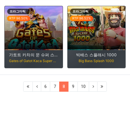
프라그마틱
프라그마틱
RTP 96.50%
RTP 96.52%
가토트 카차의 문 슈퍼 스캐터 슬롯
빅배스 스플래시 1000
Gates of Gatot Kaca Super Scatter
Big Bass Splash 1000
(first)
(previous)
(current)
(next)
(last)
6
7
8
9
10