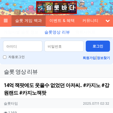
메뉴
휴업체
슬롯 게임 백과
이벤트 & 혜택
커뮤니티
고
기
서
게임사별 슬롯 정보
슬롯영상 리뷰
먹튀사이트
로그인
자동로그인
회원가입
|
정보찾기
슬롯 영상 리뷰
14억 잭팟에도 웃을수 없었던 아저씨.. #카지노 #강
원랜드 #카지노잭팟
작성자 정보
작성
작성일
슬롯타임
2025.07.11 02:32
조회
1,169