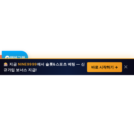
텔레그램
알림
0
🎰 지금
NINE9999
에서 슬롯&스포츠 베팅 — 신
✕
바로 시작하기 →
규가입 보너스 지급!