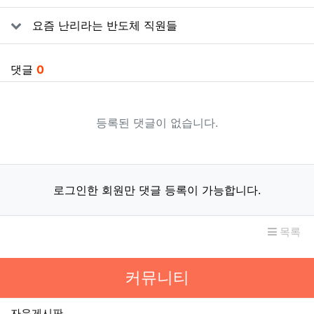
요즘 난리라는 반도체 직원들
댓글
0
등록된 댓글이 없습니다.
로그인한 회원만 댓글 등록이 가능합니다.
목록
커뮤니티
자유게시판