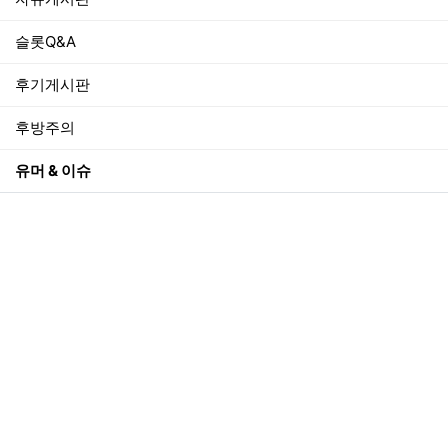
슬롯Q&A
후기게시판
후방주의
유머 & 이슈