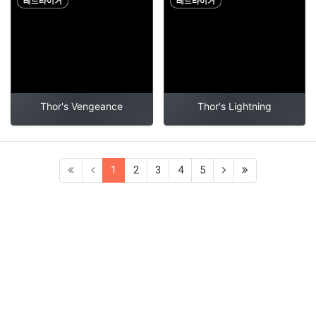
레드타이거
레드타이거
Thor's Vengeance
Thor's Lightning
(current)
(next)
(last)
1
2
3
4
5