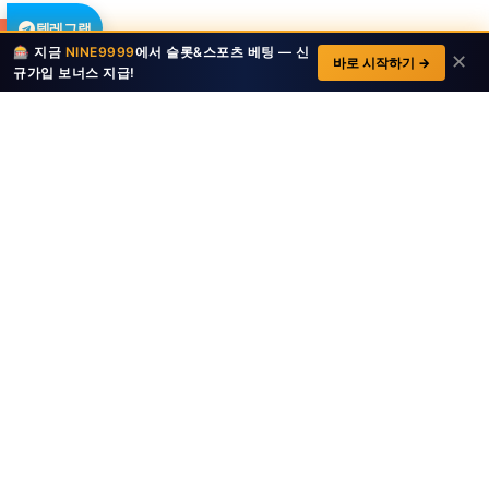
텔레그램
알림
0
🎰 지금
NINE9999
에서 슬롯&스포츠 베팅 — 신
✕
바로 시작하기 →
규가입 보너스 지급!