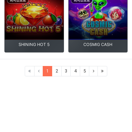
피지소프트
피지소프트
SHINING HOT 5
COSMIG CASH
(current)
(next)
(last)
1
2
3
4
5