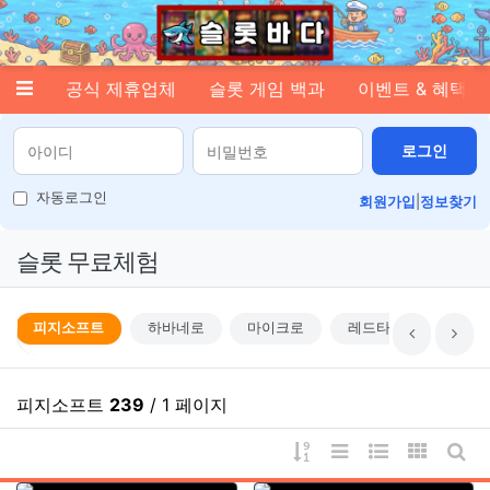
메뉴
공식 제휴업체
슬롯 게임 백과
이벤트 & 혜택
기
로그인
자동로그인
회원가입
|
정보찾기
슬롯 무료체험
슬롯 무료체험 분류 목록
피지소프트
하바네로
마이크로
레드타이거
기타
이전 분류
다음
현재 분류
피지소프트
239
/ 1 페이지
게시물 정렬
리스트 스타일
웹진 스타일
갤러리 
게시