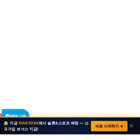
텔레그램
알림
0
🎰 지금
NINE9999
에서 슬롯&스포츠 베팅 — 신
✕
바로 시작하기 →
규가입 보너스 지급!