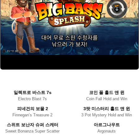
마이크로
마이크로
일렉트로 바스트 7s
코인 폴 홀드 앤 윈
Electro Blast 7s
Coin Fall Hold and Win
마이크로
마이크로
피네건의 보물 2
3팟 미스터리 홀드 앤 윈
Finnegan’s Treasure 2
3 Pot Mystery Hold and Win
프라그마틱
프라그마틱
스위트 보난자 슈퍼 스캐터
아르그나우트
Sweet Bonanza Super Scatter
Argonauts