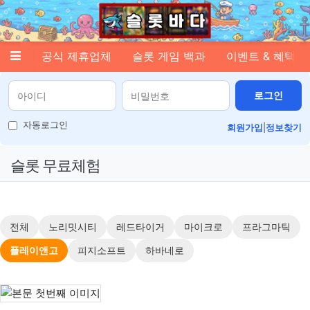
메뉴
공식 제휴업체
슬롯 게임 백과
이벤트 & 혜택
기
로그인
자동로그인
회원가입
|
정보찾기
슬롯 무료체험
전체
노리밋시티
레드타이거
마이크로
프라그마틱
플레이앤고
피지소프트
하바네로