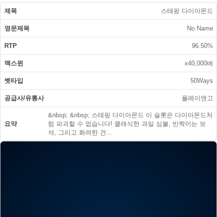
제목
스테핑 다이아몬드
영문제목
No Name
RTP
96.50%
맥스윈
x40,000배
벳타입
50Ways
공급사/유통사
플레이앤고
&nbsp; &nbsp; 스테핑 다이아몬드 이 슬롯은 다이아몬드처
요약
럼 파괴할 수 없습니다! 클래식한 과일 심볼, 반짝이는 보
석, 그리고 화려한 건...