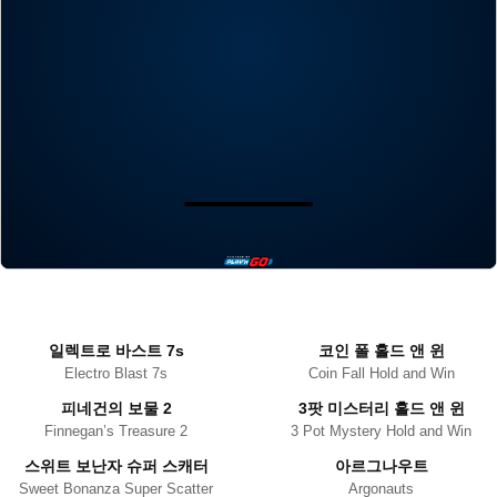
마이크로
마이크로
일렉트로 바스트 7s
코인 폴 홀드 앤 윈
Electro Blast 7s
Coin Fall Hold and Win
마이크로
마이크로
피네건의 보물 2
3팟 미스터리 홀드 앤 윈
Finnegan’s Treasure 2
3 Pot Mystery Hold and Win
프라그마틱
프라그마틱
스위트 보난자 슈퍼 스캐터
아르그나우트
Sweet Bonanza Super Scatter
Argonauts