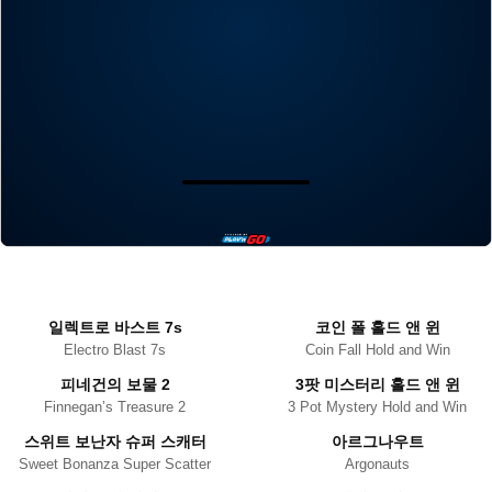
마이크로
마이크로
일렉트로 바스트 7s
코인 폴 홀드 앤 윈
Electro Blast 7s
Coin Fall Hold and Win
마이크로
마이크로
피네건의 보물 2
3팟 미스터리 홀드 앤 윈
Finnegan’s Treasure 2
3 Pot Mystery Hold and Win
프라그마틱
프라그마틱
스위트 보난자 슈퍼 스캐터
아르그나우트
Sweet Bonanza Super Scatter
Argonauts