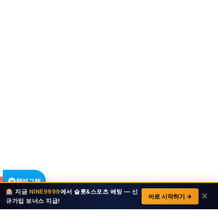
텔레그램
알림
0
🎰 지금
NINE9999
에서 슬롯&스포츠 베팅 — 신
✕
바로 시작하기 →
규가입 보너스 지급!