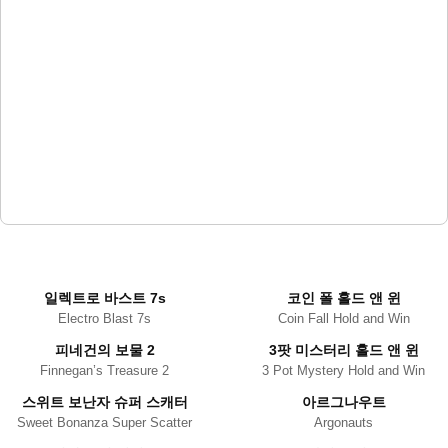
마이크로
마이크로
일렉트로 바스트 7s
코인 폴 홀드 앤 윈
Electro Blast 7s
Coin Fall Hold and Win
마이크로
마이크로
피네건의 보물 2
3팟 미스터리 홀드 앤 윈
Finnegan’s Treasure 2
3 Pot Mystery Hold and Win
프라그마틱
프라그마틱
스위트 보난자 슈퍼 스캐터
아르그나우트
Sweet Bonanza Super Scatter
Argonauts