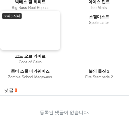
프라그마틱
프라그마틱
빅베스 릴 리피트
아이스 민트
Big Bass Reel Repeat
Ice Mints
노리밋시티
프라그마틱
스펠마스트
Spellmaster
코드 오브 카이로
Code of Cairo
프라그마틱
프라그마틱
좀비 스쿨 메가웨이즈
불의 돌진 2
Zombie School Megaways
Fire Stampede 2
댓글
0
등록된 댓글이 없습니다.