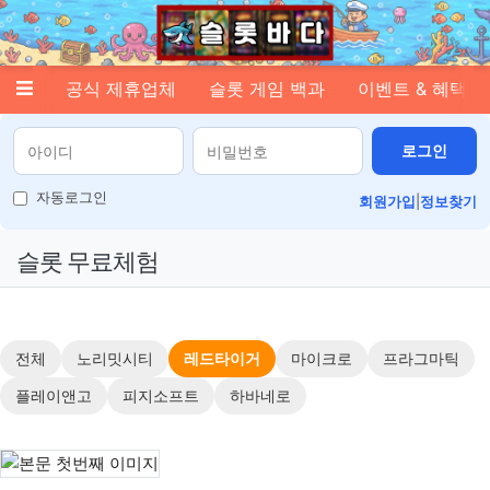
메뉴
공식 제휴업체
슬롯 게임 백과
이벤트 & 혜택
기
로그인
자동로그인
회원가입
|
정보찾기
슬롯 무료체험
전체
노리밋시티
레드타이거
마이크로
프라그마틱
플레이앤고
피지소프트
하바네로