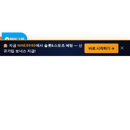
텔레그램
알림
0
🎰 지금
NINE9999
에서 슬롯&스포츠 베팅 — 신
✕
바로 시작하기 →
규가입 보너스 지급!